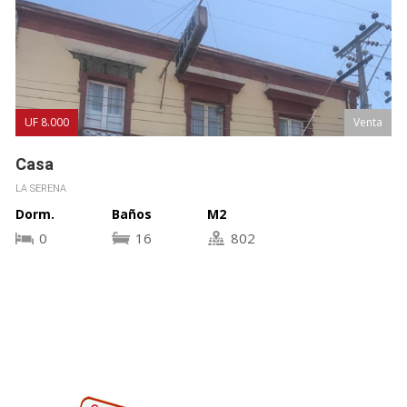
UF 8.000
Venta
Casa
LA SERENA
Dorm.
Baños
M2
0
16
802