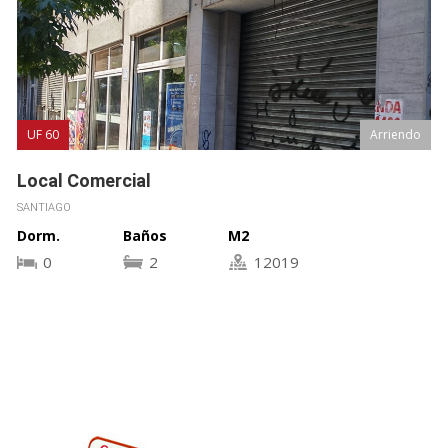
Arriendo
UF 85
 Comercial
Bodeg
O
COLINA
Baños
M2
Dorm.
2
12019
0